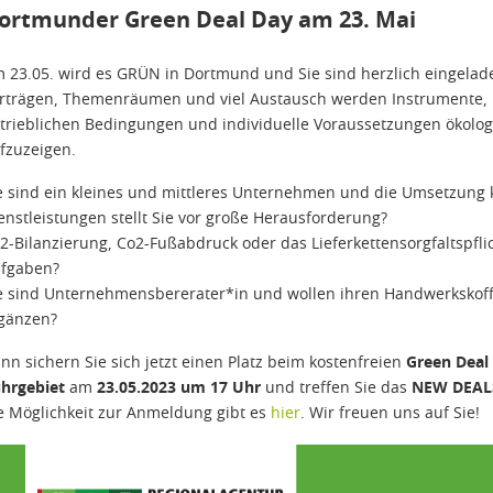
ortmunder Green Deal Day am 23. Mai
 23.05. wird es GRÜN in Dortmund und Sie sind herzlich eingela
rträgen, Themenräumen und viel Austausch werden Instrumente, M
trieblichen Bedingungen und individuelle Voraussetzungen ökolo
fzuzeigen.
e sind ein kleines und mittleres Unternehmen und die Umsetzung 
enstleistungen stellt Sie vor große Herausforderung?
2-Bilanzierung, Co2-Fußabdruck oder das Lieferkettensorgfaltspfl
fgaben?
e sind Unternehmensbererater*in und wollen ihren Handwerkskoff
gänzen?
nn sichern Sie sich jetzt einen Platz beim kostenfreien
Green Deal
hrgebiet
am
23.05.2023 um 17 Uhr
und treffen Sie das
NEW DEAL
e Möglichkeit zur Anmeldung gibt es
hier
. Wir freuen uns auf Sie!