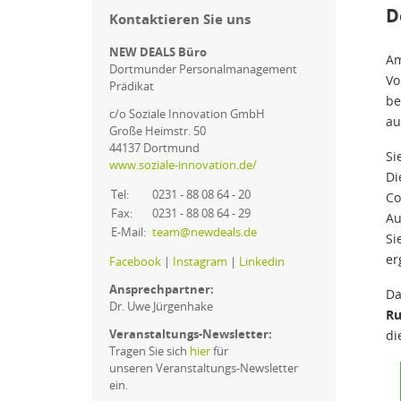
D
Kontaktieren Sie uns
NEW DEALS Büro
Am
Dortmunder Personalmanagement
Vo
Prädikat
be
c/o Soziale Innovation GmbH
au
Große Heimstr. 50
44137 Dortmund
Si
www.soziale-innovation.de/
Di
Tel:
0231 - 88 08 64 - 20
Co
Fax:
0231 - 88 08 64 - 29
Au
E-Mail:
team@newdeals.de
Si
er
Facebook
|
Instagram
|
Linkedin
Ansprechpartner:
Da
Dr. Uwe Jürgenhake
Ru
Veranstaltungs-Newsletter:
di
Tragen Sie sich
hier
für
unseren Veranstaltungs-Newsletter
ein.