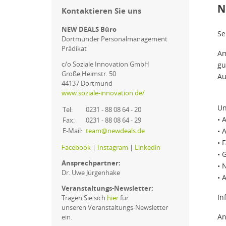
N
Kontaktieren Sie uns
NEW DEALS Büro
Se
Dortmunder Personalmanagement
Prädikat
A
c/o Soziale Innovation GmbH
gu
Große Heimstr. 50
Au
44137 Dortmund
www.soziale-innovation.de/
Un
Tel:
0231 - 88 08 64 - 20
• 
Fax:
0231 - 88 08 64 - 29
E-Mail:
team@newdeals.de
• 
• 
Facebook
|
Instagram
|
Linkedin
• 
Ansprechpartner:
• 
Dr. Uwe Jürgenhake
• 
Veranstaltungs-Newsletter:
In
Tragen Sie sich
hier
für
unseren Veranstaltungs-Newsletter
An
ein.