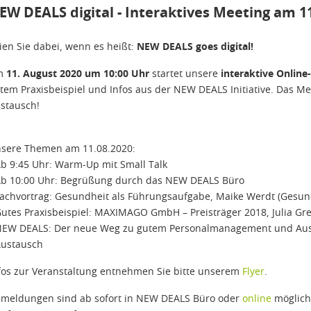
EW DEALS digital - Interaktives Meeting am 1
ien Sie dabei, wenn es heißt:
NEW DEALS goes digital!
m
11. August 2020 um 10:00 Uhr
startet unsere
interaktive Online
tem Praxisbeispiel und Infos aus der NEW DEALS Initiative. Das Mee
stausch!
sere Themen am 11.08.2020:
Ab 9:45 Uhr: Warm-Up mit Small Talk
Ab 10:00 Uhr: Begrüßung durch das NEW DEALS Büro
Fachvortrag: Gesundheit als Führungsaufgabe, Maike Werdt (Gesund
Gutes Praxisbeispiel: MAXIMAGO GmbH – Preisträger 2018, Julia Gre
NEW DEALS: Der neue Weg zu gutem Personalmanagement und Au
Austausch
fos zur Veranstaltung entnehmen Sie bitte unserem
Flyer
.
meldungen sind ab sofort in NEW DEALS Büro oder
online
möglich