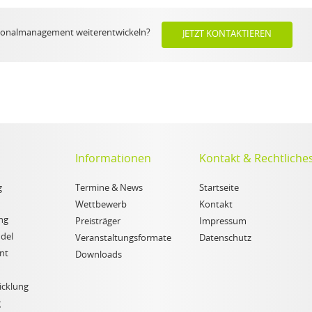
rsonalmanagement weiterentwickeln?
JETZT KONTAKTIEREN
Informationen
Kontakt & Rechtliche
g
Termine & News
Startseite
Wettbewerb
Kontakt
ng
Preisträger
Impressum
del
Veranstaltungsformate
Datenschutz
nt
Downloads
icklung
g