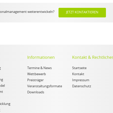
rsonalmanagement weiterentwickeln?
JETZT KONTAKTIEREN
Informationen
Kontakt & Rechtliche
g
Termine & News
Startseite
Wettbewerb
Kontakt
ng
Preisträger
Impressum
del
Veranstaltungsformate
Datenschutz
nt
Downloads
icklung
g