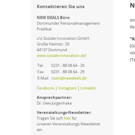
N
Kontaktieren Sie uns
NEW DEALS Büro
Im
Dortmunder Personalmanagement
Pe
Prädikat
c/o Soziale Innovation GmbH
"K
Große Heimstr. 50
(G
44137 Dortmund
vo
www.soziale-innovation.de/
(T
Tel:
0231 - 88 08 64 - 20
Fax:
0231 - 88 08 64 - 29
E-Mail:
team@newdeals.de
Facebook
|
Instagram
|
Linkedin
Ansprechpartner:
Dr. Uwe Jürgenhake
Veranstaltungs-Newsletter:
Tragen Sie sich
hier
für
unseren Veranstaltungs-Newsletter
ein.